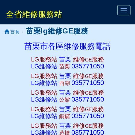
Toggl
全省維修服務站
navig
苗栗lg維修GE服務
首頁
苗栗市各區維修服務電話
LG服務站
苗栗
維修
服務
GE
035771050
LG維修站
苗栗
LG服務站
苗栗
維修
服務
GE
035771050
LG維修站
西湖
LG服務站
苗栗
維修
服務
GE
035771050
LG維修站
公館
LG服務站
苗栗
維修
服務
GE
035771050
LG維修站
銅鑼
LG服務站
苗栗
維修
服務
GE
035771050
LG維修站
造橋