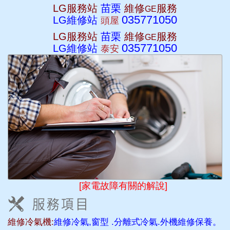
LG服務站
苗栗
維修
服務
GE
035771050
LG維修站
頭屋
LG服務站
苗栗
維修
服務
GE
035771050
LG維修站
泰安
[家電故障有關的解說]
維修冷氣機:
維修冷氣,窗型 .分離式冷氣.外機維修保養。